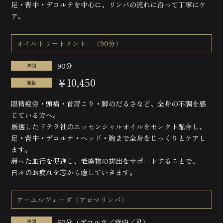
足・背中・デコルテを中心に、リンパの流れに沿って丁寧にケ
ア。
オイルトリートメント （90分）
90分
時間
￥10,450
価格
眼精疲労・頭痛・首肩こり・脚のだるさなど、全身の不調を感
じている方へ。
厳選したドテラ社のエッセンシャルオイルをセレクト配合し、
足・背中・デコルテ・ヘッド・腕まで全身をじっくりとケアし
ます。
滞った血行を促進し、老廃物の排出をサポートすることで、
日々のお疲れを芯から癒していきます。
アーユルヴェーダ（アロマリンパ）
60分（デコルテ／背中／足）
時間