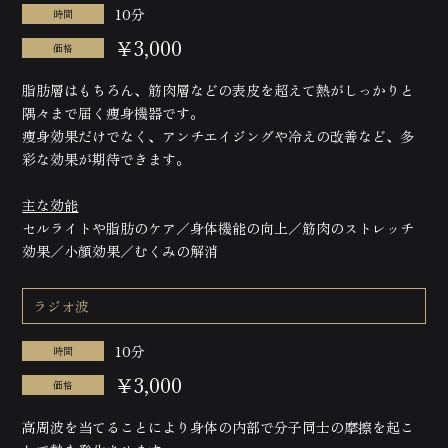
10分
時間
￥3,000
価格
脂肪層はもちろん、筋肉層などの表皮を超えて熱がしっかりと
隅々まで届く痩身機器です。
痩身効果だけでなく、アンチエイジングや冷えの改善など、多
彩な効果が期待できます。
主な効能
セルライトや脂肪のケア／身体機能の向上／筋肉のストレッチ
効果／小顔効果／むくみの解消
ラジオ波
10分
時間
￥3,000
価格
高周波を当てることにより身体の内部で分子同士の摩擦を起こ