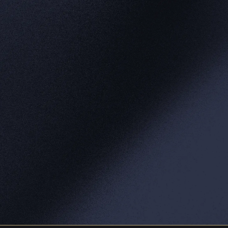
★★★★★ 5
女性/40代/会社員
疲れがなかなか抜けず、冷えとむくみがひどい状態でし
た。どのメニューを選べば良いか分からず、「メディカ
ルチェックトリートメント」を選択。丁寧なカウンセリ
ングと心身チェックの後、私の状態に合わせてオイルト
リートメントにカッピング療法と超短波療法を組み合わ
せていただきました。特に超短波療法で体の深い部分の
冷えが取れていく感覚は初めてで、施術後は体が芯から
温まり、長年の重だるさが嘘のように軽くなりました。
まさにオーダーメイドの特別なトリートメントで、自然
治癒力が高まったのを実感しています。