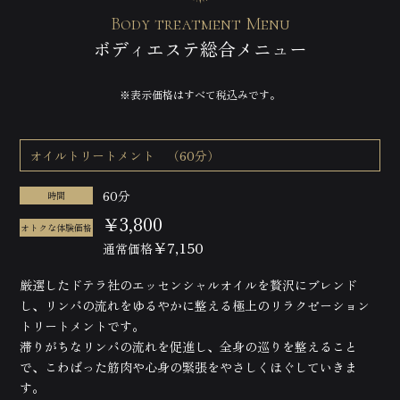
Body treatment Menu
ヒプノセラピー（催眠療法）
ボディエステ総合メニュー
ヒプノスリープ
※表示価格はすべて税込みです。
ヒプノスリープ
ヒプノリコネクション
セッションの流れ
ヒプノリコネクション
ヘッドマッサージ
メニュー
セッションの流れ
オイルトリートメント （60分）
ヘッドマッサージ
フェイシャルエステ
メニュー
眠り姫ドライヘッドマッサージ
60分
時間
ヘッディマルマ
ボディトリートメント
￥3,800
ボディトリートメント
オトクな体験価格
サロンについて
￥7,150
通常価格
メディカルチェックトリートメント
レッスン情報
ボディエステ総合メニュー
厳選したドテラ社のエッセンシャルオイルを贅沢にブレンド
し、リンパの流れをゆるやかに整える極上のリラクゼーション
トリートメントです。
滞りがちなリンパの流れを促進し、全身の巡りを整えること
で、こわばった筋肉や心身の緊張をやさしくほぐしていきま
す。