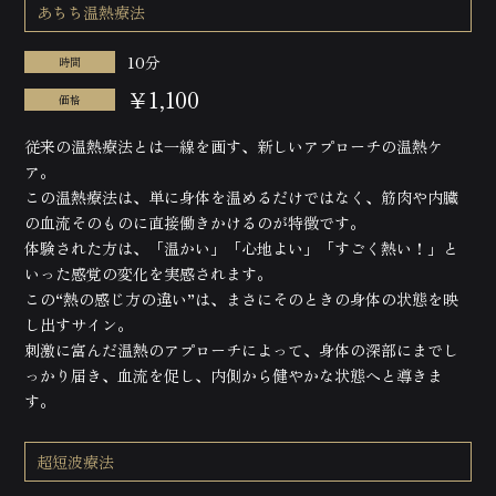
あちち温熱療法
10分
時間
￥1,100
価格
従来の温熱療法とは一線を画す、新しいアプローチの温熱ケ
ア。
この温熱療法は、単に身体を温めるだけではなく、筋肉や内臓
の血流そのものに直接働きかけるのが特徴です。
体験された方は、「温かい」「心地よい」「すごく熱い！」と
いった感覚の変化を実感されます。
この“熱の感じ方の違い”は、まさにそのときの身体の状態を映
し出すサイン。
刺激に富んだ温熱のアプローチによって、身体の深部にまでし
っかり届き、血流を促し、内側から健やかな状態へと導きま
す。
超短波療法