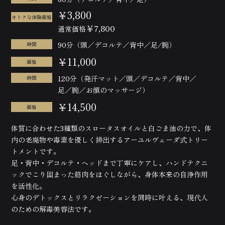
￥3,800
オトクな体験価格
￥7,800
通常価格
90分（頭／デコルテ／背中／足/腕）
時間
￥11,000
価格
120分（発汗マット／頭／デコルテ／背中／
時間
足／腕／お顔のマッサージ）
￥14,500
価格
体質に合わせた3種類のスロータスオイルと白ごま油の力で、体
内の老廃物や毒素を優しく排出するアーユルヴェーダ式トリー
トメントです。
足・背中・デコルテ・ヘッドまで丁寧にケアし、ハンドテクニ
ックでこり固まった筋肉をほぐしながら、身体本来の自浄作用
を活性化。
心身のデトックスとリラクゼーションを同時に叶える、現代人
のための解毒美容法です。