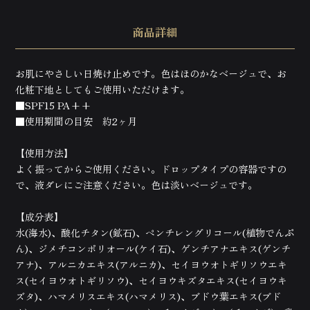
商品詳細
お肌にやさしい日焼け止めです。色はほのかなベージュで、お
化粧下地としてもご使用いただけます。
■SPF15 PA++
■使用期間の目安 約2ヶ月
【使用方法】
よく振ってからご使用ください。ドロップタイプの容器ですの
で、液ダレにご注意ください。色は淡いベージュです。
【成分表】
水(海水)、酸化チタン(鉱石)、ペンチレングリコール(植物でんぷ
ん)、ジメチコンポリオール(ケイ石)、ゲンチアナエキス(ゲンチ
アナ)、アルニカエキス(アルニカ)、セイヨウオトギリソウエキ
ス(セイヨウオトギリソウ)、セイヨウキズタエキス(セイヨウキ
ヒプノセラピー（催眠療法）
ズタ)、ハマメリスエキス(ハマメリス)、ブドウ葉エキス(ブド