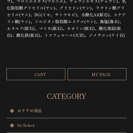
ウ)、マロニエエキス(マロニエ)、チョウジエキス(チョウジ)、乳
ヒプノスリープ
化脂肪酸グリセリル(ヤシ)、グリセリン(ヤシ)、ラウリン酸グリ
ヒプノスリープ
セリル(ヤシ)、BG(イモ、サトウキビ)、水酸化Al(鉱石)、ステア
ヒプノリコネクション
セッションの流れ
リン酸(ヤシ)、ソルビタン脂肪酸エステル(ヤシ)、海塩(海水)、
ヒプノリコネクション
ヘッドマッサージ
±タルク(鉱石)、マイカ(鉱石)、カオリン(鉱石)、酸化亜鉛(鉱
メニュー
セッションの流れ
ヘッドマッサージ
石)、酸化鉄(鉱石)、トコフェロール(大豆)、ジメチコン(ケイ石)
フェイシャルエステ
メニュー
眠り姫ドライヘッドマッサージ
ヘッディマルマ
ボディトリートメント
ボディトリートメント
サロンについて
メディカルチェックトリートメント
レッスン情報
ボディエステ総合メニュー
CART
MY PAGE
CATEGORY
おすすめ商品
Dr.Select