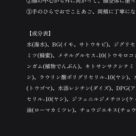
②顔の中心から外に向かって、顔全体に塗っ
③手のひらでおでことあご、両頬に丁寧にな
【成分表】
水(海水)、BG(イモ、サトウキビ)、ジグリ
ミツ(蜂蜜)、メチルグルセス-10(トウモロ
ンガム(植物でんぷん)、キトサンサクシナミド
シ)、ラウリン酸ポリグリセリル-10(ヤシ)、水
(トウゴマ)、水添レシチン(ダイズ)、DPG
セリル-10(ヤシ)、ジフェニルジメチコン(
油(ローマカミツレ)、チョウジエキス(チョウ