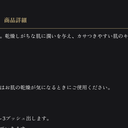
ヒプノスリープ
商品詳細
ヒプノスリープ
ヒプノリコネクション
セッションの流れ
。乾燥しがちな肌に潤いを与え、カサつきやすい肌の
ヒプノリコネクション
ヘッドマッサージ
メニュー
セッションの流れ
ヘッドマッサージ
フェイシャルエステ
メニュー
眠り姫ドライヘッドマッサージ
ボディトリートメント
ヘッディマルマ
ボディトリートメント
サロンについて
はお肌の乾燥が気になるときにご使用ください。
メディカルチェックトリートメ
レッスン情報
ント
ボディエステ総合メニュー
～3プッシュ出します。