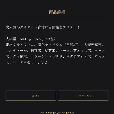
商品詳細
大人気のダイエット青汁に自然塩をプラス！！
内容量：604.5g （6.5g×93包）
素材：サイリウム、塩化ナトリウム（自然塩）、大麦若葉末、
マルチトール、抹茶末、緑茶末、ウーロン茶エキス末、ケール
末、クマ笹末、コラーゲンペプチド、キダチアロエ末、ワカメ
末、ローヤルゼリー、V.C
ヒプノセラピー（催眠療法）
ヒプノスリープ
ヒプノスリープ
ヒプノリコネクション
セッションの流れ
ヒプノリコネクション
ヘッドマッサージ
CART
MY PAGE
メニュー
セッションの流れ
ヘッドマッサージ
フェイシャルエステ
メニュー
眠り姫ドライヘッドマッサージ