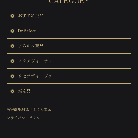
CATEGORY
ヘッディマルマ
ボディトリートメント
ボディトリートメント
サロンについて
おすすめ商品
メディカルチェックトリートメント
レッスン情報
ボディエステ総合メニュー
Dr.Select
まるかん商品
アクアヴィーナス
リセラディーヴァ
新商品
特定商取引法に基づく表記
プライバシーポリシー